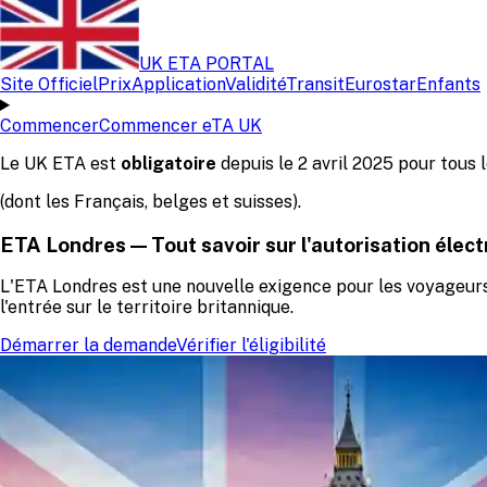
UK ETA PORTAL
Site Officiel
Prix
Application
Validité
Transit
Eurostar
Enfants
Commencer
Commencer eTA UK
Le UK ETA est
obligatoire
depuis le 2 avril 2025 pour tous 
(dont les Français, belges et suisses).
ETA Londres — Tout savoir sur l'autorisation éle
L'ETA Londres est une nouvelle exigence pour les voyageurs
l'entrée sur le territoire britannique.
Démarrer la demande
Vérifier l'éligibilité