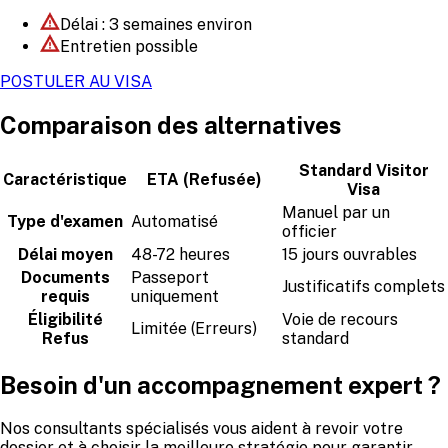
Délai : 3 semaines environ
Entretien possible
POSTULER AU VISA
Comparaison des alternatives
Standard Visitor
Caractéristique
ETA (Refusée)
Visa
Manuel par un
Type d'examen
Automatisé
officier
Délai moyen
48-72 heures
15 jours ouvrables
Documents
Passeport
Justificatifs complets
requis
uniquement
Éligibilité
Voie de recours
Limitée (Erreurs)
Refus
standard
Besoin d'un accompagnement expert ?
Nos consultants spécialisés vous aident à revoir votre
dossier et à choisir la meilleure stratégie pour garantir